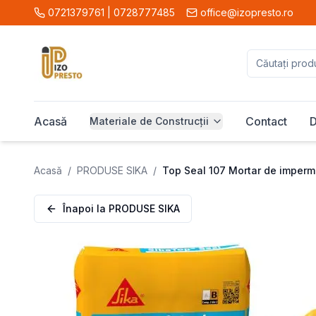
0721379761 | 0728777485
office@izopresto.ro
Acasă
Contact
D
Materiale de Construcții
Acasă
/
PRODUSE SIKA
/
Top Seal 107 Mortar de imperm
Înapoi la
PRODUSE SIKA