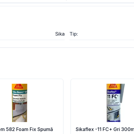
Sika
Tip
:
om 582 Foam Fix Spumă
Sikaflex -11 FC+ Gri 300