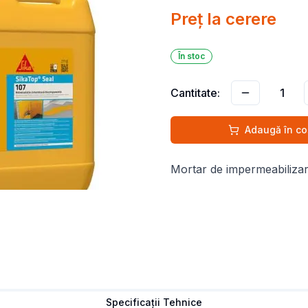
Preț la cerere
În stoc
Cantitate:
1
Adaugă în co
Mortar de impermeabilizar
Specificații Tehnice