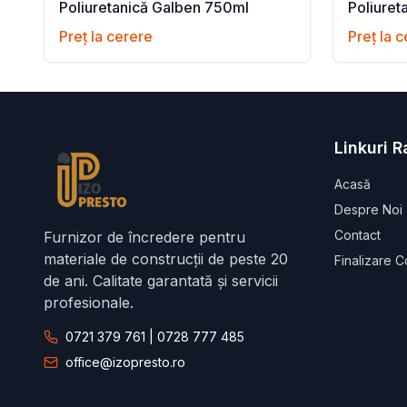
Poliuretanică Galben 750ml
Poliuret
Preț la cerere
Preț la 
Linkuri 
Acasă
Despre Noi
Contact
Furnizor de încredere pentru
materiale de construcții de peste 20
Finalizare 
de ani. Calitate garantată și servicii
profesionale.
0721 379 761 | 0728 777 485
office@izopresto.ro