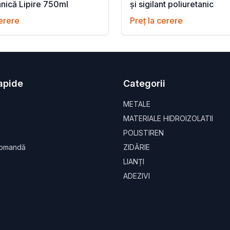
anică Lipire 750ml
și sigilant poliuretanic
cerere
Preț la cerere
Rapide
Categorii
METALE
MATERIALE HIDROIZOLATII
POLISTIREN
Comandă
ZIDĂRIE
LIANȚI
ADEZIVI