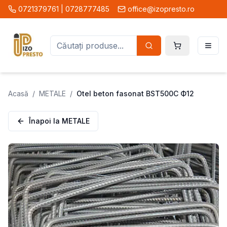
0721379761 | 0728777485
office@izopresto.ro
Acasă
/
METALE
/
Otel beton fasonat BST500C Ф12
Înapoi la
METALE