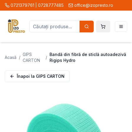
0721379761 | 0728777485
office@izopresto.ro
GIPS
Bandă din fibră de sticlă autoadezivă
Acasă
/
/
CARTON
Rigips Hydro
Înapoi la
GIPS CARTON