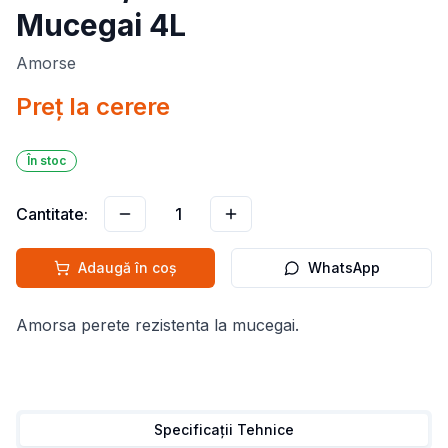
Mucegai 4L
Amorse
Preț la cerere
În stoc
Cantitate:
1
Adaugă în coș
WhatsApp
Amorsa perete rezistenta la mucegai.
Specificații Tehnice