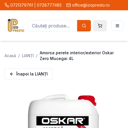
0721379761 | 0728777485
office@izopresto.ro
Amorsa perete interior/exterior Oskar
Acasă
/
LIANȚI
/
Zero Mucegai 4L
Înapoi la
LIANȚI