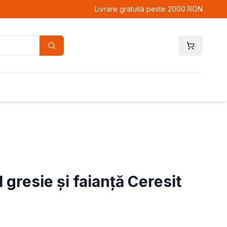
Livrare gratuită peste 2000 RON
l gresie și faianță Ceresit