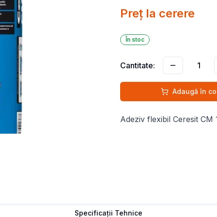
Preț la cerere
În stoc
Cantitate:
1
Adaugă în co
Adeziv flexibil Ceresit CM 
Specificații Tehnice