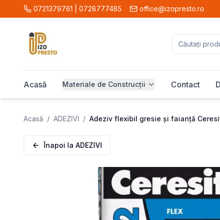
0721379761 | 0728777485
office@izopresto.ro
Acasă
Contact
D
Materiale de Construcții
Acasă
/
ADEZIVI
/
Adeziv flexibil gresie și faianță Ceres
Înapoi la
ADEZIVI