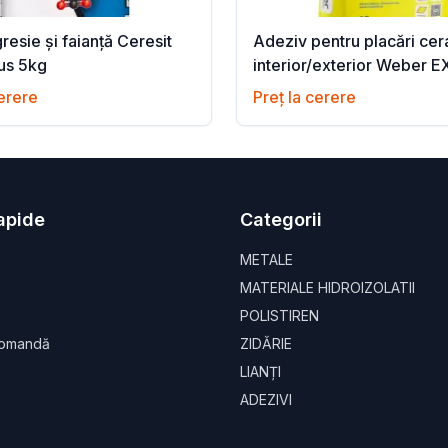
resie și faianță Ceresit
Adeziv pentru placări ce
us 5kg
interior/exterior Weber 
25kg
cerere
Preț la cerere
Rapide
Categorii
METALE
MATERIALE HIDROIZOLATII
POLISTIREN
Comandă
ZIDĂRIE
LIANȚI
ADEZIVI