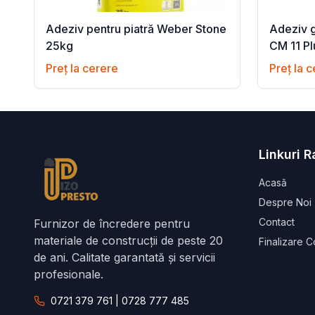
Adeziv pentru piatră Weber Stone
Adeziv g
25kg
CM 11 Pl
Preț la cerere
Preț la 
Linkuri 
Acasă
Despre Noi
Contact
Furnizor de încredere pentru
materiale de construcții de peste 20
Finalizare 
de ani. Calitate garantată și servicii
profesionale.
0721 379 761 | 0728 777 485