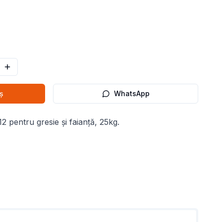
ș
WhatsApp
12 pentru gresie și faianță, 25kg.