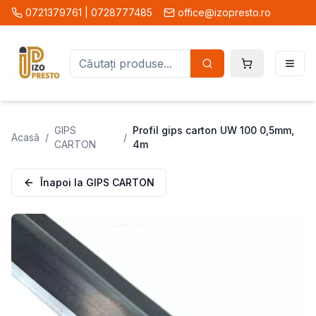
0721379761 | 0728777485
office@izopresto.ro
GIPS
Profil gips carton UW 100 0,5mm,
Acasă
/
/
CARTON
4m
Înapoi la
GIPS CARTON